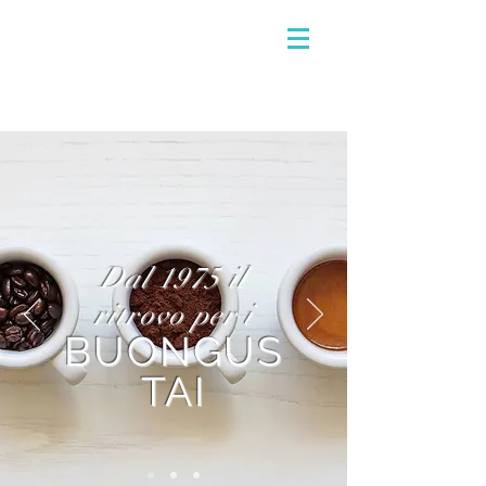
Dal 1975 il
ritrovo per i
BUONGUS
TAI