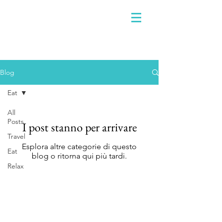
Blog
Eat
All
Posts
I post stanno per arrivare
Travel
Esplora altre categorie di questo
Eat
blog o ritorna qui più tardi.
Relax
F.lli Brunetti