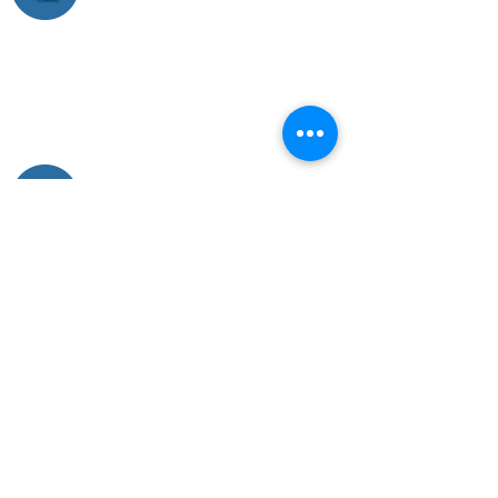
Bar Grotta Azzurra Anacapri 1970
Via G. Orlandi 208
80071 Anacapri
Capri | Italy
Tel.
+39 0818373783
Mob.
+39 3476932738
mirko@capri.it
© 2007 by Birra Capri |